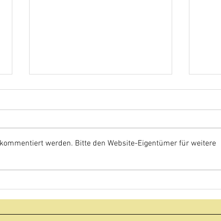
 kommentiert werden. Bitte den Website-Eigentümer für weitere
Matthieu Peck in der Villa Saint
Villa
Marc
PETA
202