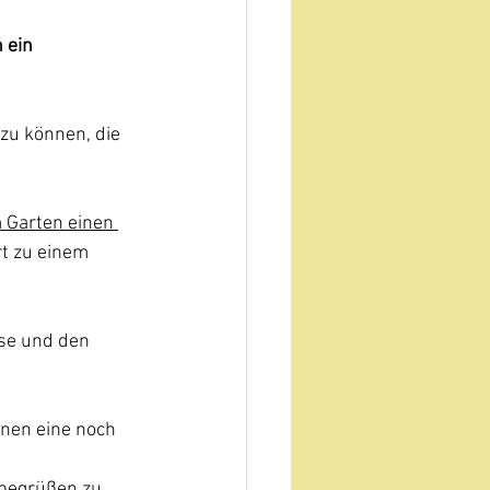
 ein 
zu können, die 
 Garten einen 
rt zu einem 
ise und den 
nen eine noch 
begrüßen zu 