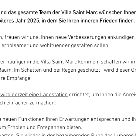
und das gesamte Team der Villa Saint Marc wünschen Ihnen
bileres Jahr 2025, in dem Sie Ihren inneren Frieden finden.
n, freuen wir uns, Ihnen neue Verbesserungen ankündigen 
h erholsamer und wohltuender gestalten sollen:
r häufiger in die Villa Saint Marc kommen, schaffen wir 
im
aum. Im Schatten und bei Regen geschützt
 , wird dieser O
Ihre Empfänge.
 wird derzeit eine Ladestation
 errichtet, um Ihnen die Anre
och einfacher zu machen.
se neuen Funktionen Ihren Erwartungen entsprechen und Ih
m Erholen und Entspannen bieten.
arten, Sie wieder in der bezaubernden Ruhe des Luberon 