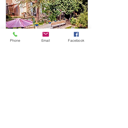
Phone
Email
Facebook
2. Feb. 2025
∙
1
Min.
Wünsche 2025
Das vergangene Jahr war
sowohl national als auch
international voller
Emotionen und
Umwälzungen. In dieser
manchmal hektischen Welt...