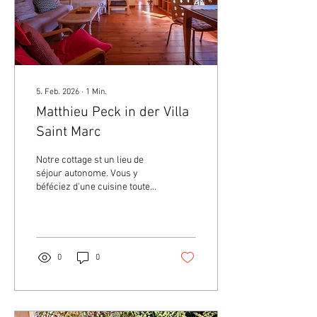
ausmacht, ist für uns eine
Quelle großer Freude und...
5. Feb. 2026
∙
1
Min.
Matthieu Peck in der Villa
Saint Marc
Notre cottage st un lieu de
séjour autonome. Vous y
béféciez d'une cuisine toute
équipée, d air conditionné
reversible et d un insert a
bois pour l 'hiver.
0
0