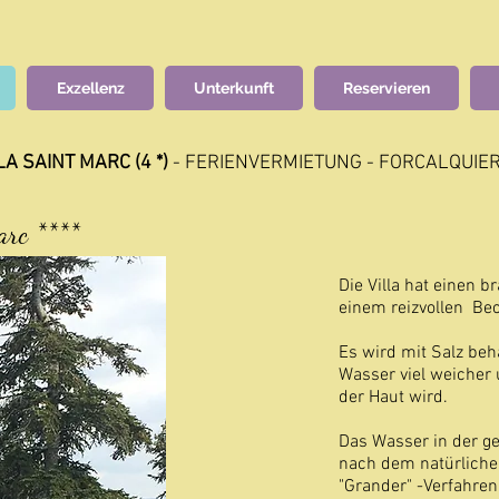
Exzellenz
Unterkunft
Reservieren
LA SAINT MARC (4 *)
- FERIENVERMIETUNG - FORCALQUIER
arc ****
Die Villa hat einen b
einem reizvollen Bec
Es wird mit Salz be
Wasser viel weicher
der Haut wird.
Das Wasser in der ge
nach dem natürliche
"Grander" -Verfahren r