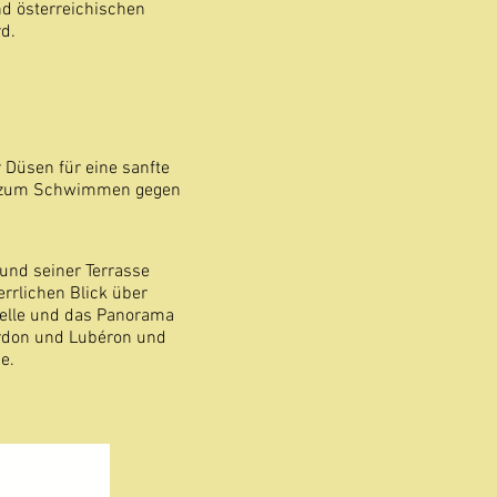
d österreichischen
d.
r Düsen für eine sanfte
h zum Schwimmen gegen
nd seiner Terrasse
rrlichen Blick über
delle und das Panorama
erdon und Lubéron und
e.